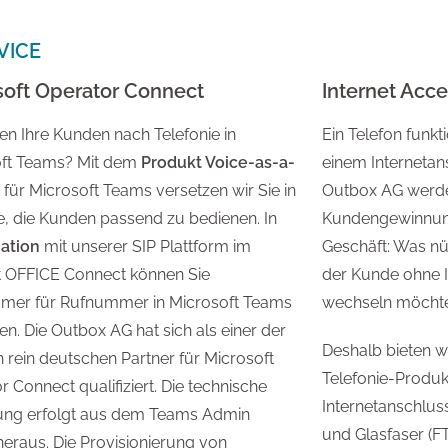
VICE
soft Operator Connect
Internet Acce
en Ihre Kunden nach Telefonie in
Ein Telefon funkt
oft Teams? Mit dem
Produkt Voice-as-a-
einem Internetan
für Microsoft Teams versetzen wir Sie in
Outbox AG werden 
e, die Kunden passend zu bedienen. In
Kundengewinnung 
ation
mit unserer SIP Plattform im
Geschäft: Was nü
 OFFICE Connect können Sie
der Kunde ohne I
mer für Rufnummer in Microsoft Teams
wechseln möcht
ren. Die Outbox AG hat sich als einer der
Deshalb bieten w
 rein deutschen Partner für Microsoft
Telefonie-Produk
 Connect qualifiziert. Die technische
Internetanschluss
ung erfolgt aus dem Teams Admin
und Glasfaser (F
heraus. Die Provisionierung von