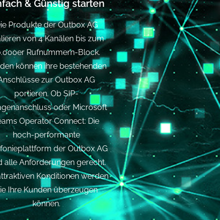
nfach & Günstig starten
ie Produkte der Outbox AG
lieren von 4 Kanälen bis zum
0.000er Rufnummern-Block.
den können ihre bestehenden
Anschlüsse zur Outbox AG
portieren. Ob SIP-
agenanschluss oder Microsoft
eams Operator Connect: Die
hoch-performante
efonieplattform der Outbox AG
d alle Anforderungen gerecht.
attraktiven Konditionen werden
ie Ihre Kunden überzeugen
können.