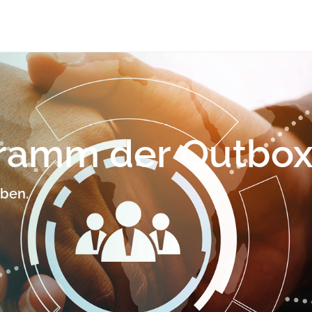
gramm der Outbo
iben.