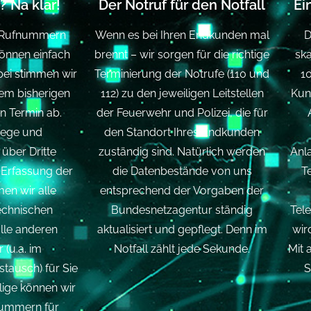
? Na klar!
Der Notruf für den Notfall
Ei
 Rufnummern
Wenn es bei Ihren Endkunden mal
D
önnen einfach
brennt – wir sorgen für die richtige
ska
bei stimmen wir
Terminierung der Notrufe (110 und
1
dem bisherigen
112) zu den jeweiligen Leitstellen
Kun
n Termin ab.
der Feuerwehr und Polizei, die für
ege und
den Standort Ihres Endkunden
über Dritte
zuständig sind. Natürlich werden
Anl
r Erfassung der
die Datenbestände von uns
T
en wir alle
entsprechend der Vorgaben der
echnischen
Bundesnetzagentur ständig
Tel
lle anderen
aktualisiert und gepflegt. Denn im
wir
 (u.a. im
Notfall zählt jede Sekunde.
Mit 
tausch) für Sie
S
ilige können wir
ummern für