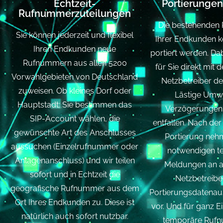
Echtzeit-
Portierungen
Rufnummerzuteilungen
Die bestehenden
Sie können jederzeit und flexibel
Ihrer Endkunden k
Ihren Endkunden neue
portiert werden. Da
Rufnummern aus allen 5200
für Sie direkt mit 
Vorwahlgebieten von Deutschland
Netzbetreiber de
zuweisen. Ob kleines Dorf oder
Lästige Umw
Hauptstadt: Sie bestimmen das
Verzögerungen 
SIP-Account wählen, die
entfallen. Nach de
gewünschte Art des Anschlusses
Portierung nehm
aussuchen (Einzelrufnummer oder
notwendigen t
Anlagenanschluss) und wir teilen
Meldungen an a
sofort und in Echtzeit die
Netzbetreiber
geografische Rufnummer aus dem
Portierungsdatenaus
Ort Ihres Endkunden zu. Diese ist
vor. Und für ganz E
natürlich auch sofort nutzbar.
temporäre Rufn