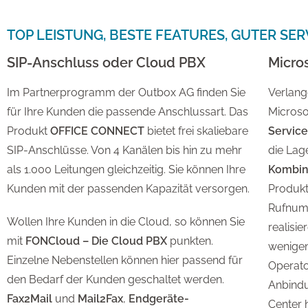
TOP LEISTUNG, BESTE FEATURES, GUTER SER
SIP-Anschluss oder Cloud PBX
Micro
Im Partnerprogramm der Outbox AG finden Sie
Verlang
für Ihre Kunden die passende Anschlussart. Das
Micros
Produkt
OFFICE CONNECT
bietet frei skaliebare
Service
SIP-Anschlüsse. Von 4 Kanälen bis hin zu mehr
die Lag
als 1.000 Leitungen gleichzeitig. Sie können Ihre
Kombin
Kunden mit der passenden Kapazität versorgen.
Produkt
Rufnum
Wollen Ihre Kunden in die Cloud, so können Sie
realisie
mit
FONCloud
– Die Cloud PBX
punkten.
wenigen
Einzelne Nebenstellen können hier passend für
Operator
den Bedarf der Kunden geschaltet werden.
Anbind
Fax2Mail
und
Mail2Fax
,
Endgeräte-
Center 